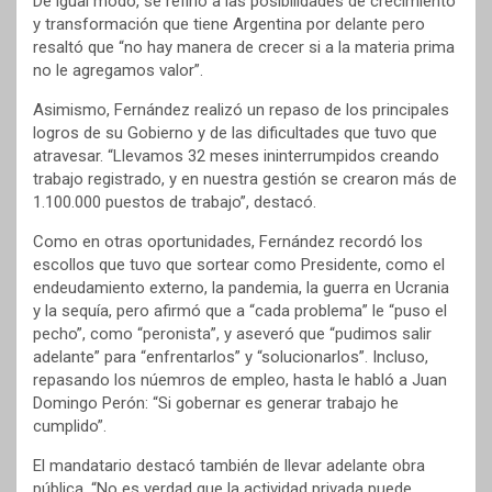
De igual modo, se refirió a las posibilidades de crecimiento
y transformación que tiene Argentina por delante pero
resaltó que “no hay manera de crecer si a la materia prima
no le agregamos valor”.
Asimismo, Fernández realizó un repaso de los principales
logros de su Gobierno y de las dificultades que tuvo que
atravesar. “Llevamos 32 meses ininterrumpidos creando
trabajo registrado, y en nuestra gestión se crearon más de
1.100.000 puestos de trabajo”, destacó.
Como en otras oportunidades, Fernández recordó los
escollos que tuvo que sortear como Presidente, como el
endeudamiento externo, la pandemia, la guerra en Ucrania
y la sequía, pero afirmó que a “cada problema” le “puso el
pecho”, como “peronista”, y aseveró que “pudimos salir
adelante” para “enfrentarlos” y “solucionarlos”. Incluso,
repasando los núemros de empleo, hasta le habló a Juan
Domingo Perón: “Si gobernar es generar trabajo he
cumplido”.
El mandatario destacó también de llevar adelante obra
pública. “No es verdad que la actividad privada puede