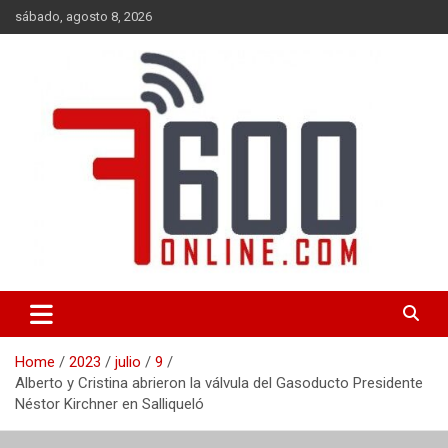
Skip
sábado, agosto 8, 2026
to
content
Portal de noticias de Mar del Plata con toda la información local,
7600 online
nacional e internacional, deportiva y cultural.
Home
2023
julio
9
Alberto y Cristina abrieron la válvula del Gasoducto Presidente
Néstor Kirchner en Salliqueló