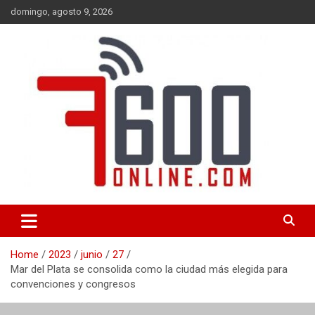
Skip
domingo, agosto 9, 2026
to
content
Portal de noticias de Mar del Plata con toda la información local,
7600 online
nacional e internacional, deportiva y cultural.
Home
2023
junio
27
Mar del Plata se consolida como la ciudad más elegida para
convenciones y congresos