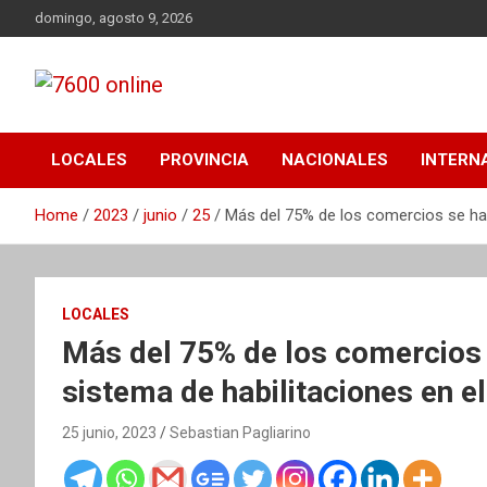
Skip
domingo, agosto 9, 2026
to
content
Portal de noticias de Mar del Plata con toda la información
7600 online
local, nacional e internacional, deportiva y cultural.
LOCALES
PROVINCIA
NACIONALES
INTERN
Home
2023
junio
25
Más del 75% de los comercios se habi
LOCALES
Más del 75% de los comercios s
sistema de habilitaciones en el
25 junio, 2023
Sebastian Pagliarino