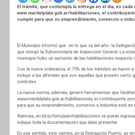
El trámite, que contempla la entrega en el día, es cada 
www.mardelplata.gob.ar/habilitaciones, el contribuyen
cumplir para que su emprendimiento, comercio o indust
El Municipio informó que -en lo que va del año- la Delegac
que otorgó la Subsecretaría de Inspección General. La est
municipio hubo un aumento de las habilitaciones respecto 
Con la nueva ordenanza, el 75% de los trámites se hacen a tr
incluye a las diferidas que son aquellas que poseen cierto
controles.
La nueva norma, además, generó herramientas que facilitar
www.mardelplata.gob.ar/habilitaciones el contribuyente enc
para que su emprendimiento, comercio o industria esté en 
Además, en bit.ly/SimuladorHabilitaciones se puede ingresar 
indique toda la documentación que debe presentar.
En ese sentido, este viernes, en la Delegación Puerto, se en