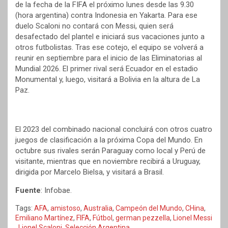
de la fecha de la FIFA el próximo lunes desde las 9.30
(hora argentina) contra Indonesia en Yakarta. Para ese
duelo Scaloni no contará con Messi, quien será
desafectado del plantel e iniciará sus vacaciones junto a
otros futbolistas. Tras ese cotejo, el equipo se volverá a
reunir en septiembre para el inicio de las Eliminatorias al
Mundial 2026. El primer rival será Ecuador en el estadio
Monumental y, luego, visitará a Bolivia en la altura de La
Paz.
El 2023 del combinado nacional concluirá con otros cuatro
juegos de clasificación a la próxima Copa del Mundo. En
octubre sus rivales serán Paraguay como local y Perú de
visitante, mientras que en noviembre recibirá a Uruguay,
dirigida por Marcelo Bielsa, y visitará a Brasil.
Fuente
: Infobae.
Tags:
AFA
,
amistoso
,
Australia
,
Campeón del Mundo
,
CHina
,
Emiliano Martínez
,
FIFA
,
Fútbol
,
german pezzella
,
Lionel Messi
,
Lionel Scaloni
,
Selección Argentina