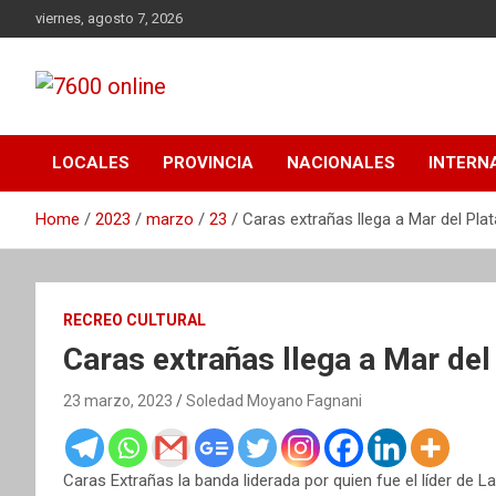
Skip
viernes, agosto 7, 2026
to
content
Portal de noticias de Mar del Plata con toda la información
7600 online
local, nacional e internacional, deportiva y cultural.
LOCALES
PROVINCIA
NACIONALES
INTERN
Home
2023
marzo
23
Caras extrañas llega a Mar del Plat
RECREO CULTURAL
Caras extrañas llega a Mar del
23 marzo, 2023
Soledad Moyano Fagnani
Caras Extrañas la banda liderada por quien fue el líder de La 