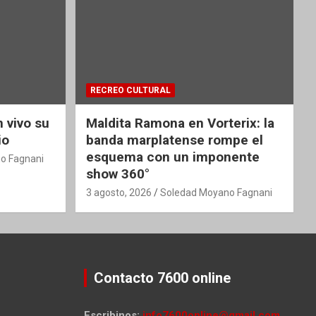
RECREO CULTURAL
 vivo su
Maldita Ramona en Vorterix: la
io
banda marplatense rompe el
esquema con un imponente
o Fagnani
show 360°
3 agosto, 2026
Soledad Moyano Fagnani
Contacto 7600 online
Escribinos:
info7600online@gmail.com