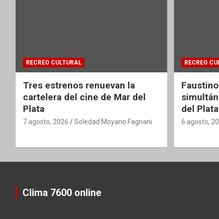
RECREO CULTURAL
RECREO CU
Tres estrenos renuevan la
Faustino
cartelera del cine de Mar del
simultán
Plata
del Plata
7 agosto, 2026
Soledad Moyano Fagnani
6 agosto, 2
Clima 7600 online