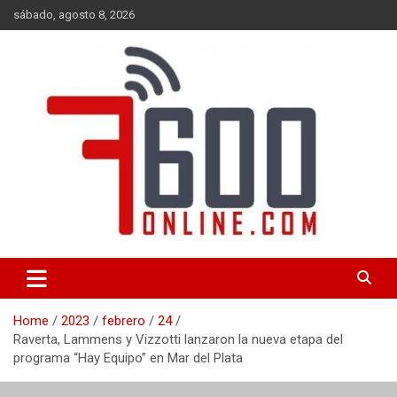
Skip
sábado, agosto 8, 2026
to
content
Portal de noticias de Mar del Plata con toda la información local,
7600 online
nacional e internacional, deportiva y cultural.
Home
2023
febrero
24
Raverta, Lammens y Vizzotti lanzaron la nueva etapa del
programa “Hay Equipo” en Mar del Plata