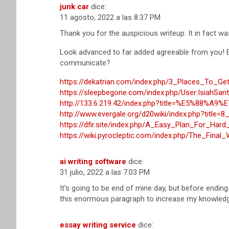
junk car
dice:
11 agosto, 2022 a las 8:37 PM
Thank you for the auspicious writeup. It in fact 
Look advanced to far added agreeable from you! 
communicate?
https://dekatrian.com/index.php/3_Places_To_
https://sleepbegone.com/index.php/User:IsiahSan
http://133.6.219.42/index.php?title=%E5%88%A
http://www.evergale.org/d20wiki/index.php?titl
https://dfir.site/index.php/A_Easy_Plan_For_Ha
https://wiki.pyrocleptic.com/index.php/The_Fi
ai writing software
dice:
31 julio, 2022 a las 7:03 PM
It’s going to be end of mine day, but before ending
this enormous paragraph to increase my knowledg
essay writing service
dice: