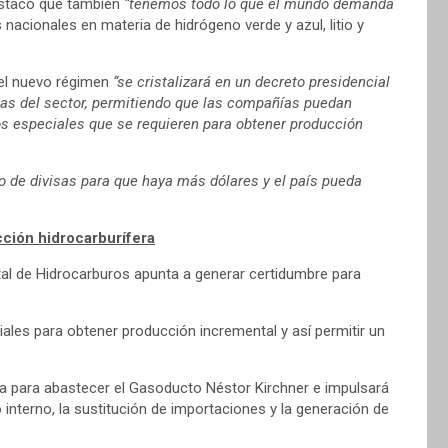
estacó que también
“tenemos todo lo que el mundo demanda
nacionales en materia de hidrógeno verde y azul, litio y
e el nuevo régimen
“se cristalizará en un decreto presidencial
llas del sector, permitiendo que las compañías puedan
os especiales que se requieren para obtener producción
jo de divisas para que haya más dólares y el país pueda
cción hidrocarburífera
al de Hidrocarburos apunta a generar certidumbre para
iales para obtener producción incremental y así permitir un
ida para abastecer el Gasoducto Néstor Kirchner e impulsará
interno, la sustitución de importaciones y la generación de