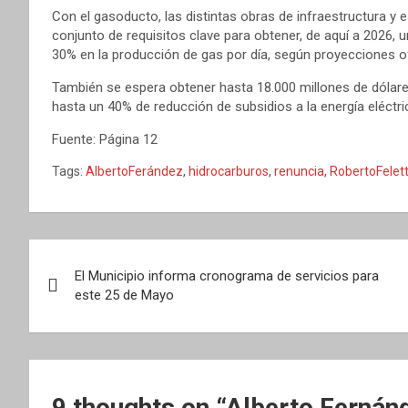
Con el gasoducto, las distintas obras de infraestructura y 
conjunto de requisitos clave para obtener, de aquí a 2026, 
30% en la producción de gas por día, según proyecciones of
También se espera obtener hasta 18.000 millones de dólar
hasta un 40% de reducción de subsidios a la energía eléctric
Fuente: Página 12
Tags:
AlbertoFerández
,
hidrocarburos
,
renuncia
,
RobertoFelett
Navegación
El Municipio informa cronograma de servicios para
de
este 25 de Mayo
entradas
9 thoughts on “
Alberto Fernánde