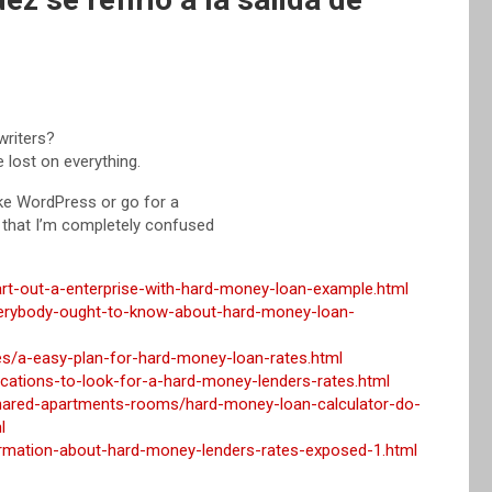
writers?
e lost on everything.
ike WordPress or go for a
 that I’m completely confused
rt-out-a-enterprise-with-hard-money-loan-example.html
-everybody-ought-to-know-about-hard-money-loan-
tes/a-easy-plan-for-hard-money-loan-rates.html
ocations-to-look-for-a-hard-money-lenders-rates.html
hared-apartments-rooms/hard-money-loan-calculator-do-
l
formation-about-hard-money-lenders-rates-exposed-1.html