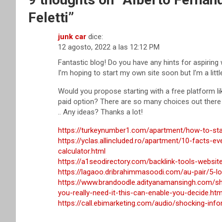
Feletti
”
junk car
dice:
12 agosto, 2022 a las 12:12 PM
Fantastic blog! Do you have any hints for aspiring 
I’m hoping to start my own site soon but I’m a littl
Would you propose starting with a free platform l
paid option? There are so many choices out there
.. Any ideas? Thanks a lot!
https://turkeynumber1.com/apartment/how-to-sta
https://yclas.allincluded.ro/apartment/10-facts
calculator.html
https://a1seodirectory.com/backlink-tools-websi
https://lagaoo.dribrahimmasoodi.com/au-pair/5-l
https://www.brandoodle.adityanamansingh.com/s
you-really-need-it-this-can-enable-you-decide.htm
https://call.ebimarketing.com/audio/shocking-in