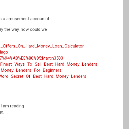
was a amusement account it.
By the way, how could we
Get_Offers_On_Hard_Money_Loan_Calculator
tiago
9%E7%94%A8%E8%80%85:Martin3503
e=8_Finest_Ways_To_Sell_Best_Hard_Money_Lenders
rd_Money_Lenders_For_Beginners
nal_Word_Secret_Of_Best_Hard_Money_Lenders
 I am reading
e.