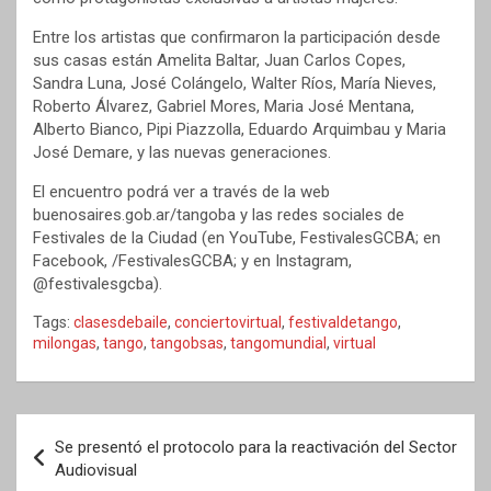
Entre los artistas que confirmaron la participación desde
sus casas están Amelita Baltar, Juan Carlos Copes,
Sandra Luna, José Colángelo, Walter Ríos, María Nieves,
Roberto Álvarez, Gabriel Mores, Maria José Mentana,
Alberto Bianco, Pipi Piazzolla, Eduardo Arquimbau y Maria
José Demare, y las nuevas generaciones.
El encuentro podrá ver a través de la web
buenosaires.gob.ar/tangoba y las redes sociales de
Festivales de la Ciudad (en YouTube, FestivalesGCBA; en
Facebook, /FestivalesGCBA; y en Instagram,
@festivalesgcba).
Tags:
clasesdebaile
,
conciertovirtual
,
festivaldetango
,
milongas
,
tango
,
tangobsas
,
tangomundial
,
virtual
Navegación
Se presentó el protocolo para la reactivación del Sector
de
Audiovisual