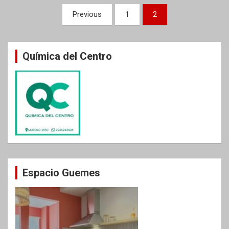
Paginación
Previous
1
2
de
entradas
Química del Centro
Espacio Guemes