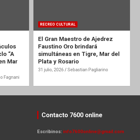
RECREO CULTURAL
El Gran Maestro de Ajedrez
áculos
Faustino Oro brindará
clo “A
simultáneas en Tigre, Mar del
 en Mar
Plata y Rosario
31 julio, 2026
Sebastian Pagliarino
o Fagnani
Contacto 7600 online
Escribinos:
info7600online@gmail.com