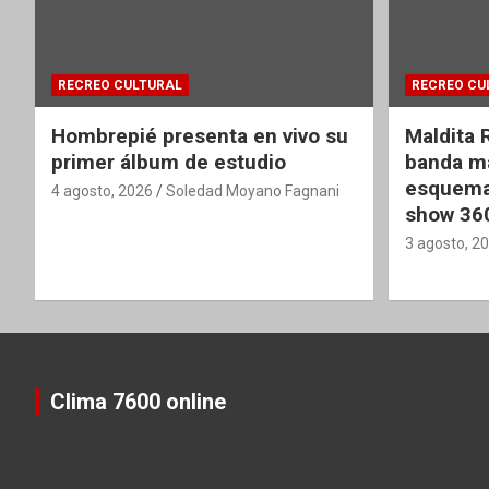
RECREO CULTURAL
RECREO CU
Hombrepié presenta en vivo su
Maldita 
primer álbum de estudio
banda ma
esquema
4 agosto, 2026
Soledad Moyano Fagnani
show 36
3 agosto, 2
Clima 7600 online