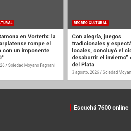
LTURAL
RECREO CULTURAL
Ramona en Vorterix: la
Con alegría, juegos
rplatense rompe el
tradicionales y espect
 con un imponente
locales, concluyó el ci
0°
desaburrir el invierno”
del Plata
026
Soledad Moyano Fagnani
3 agosto, 2026
Soledad Moyan
Escuchá 7600 online