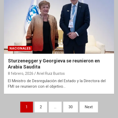
NACIONALES
Sturzenegger y Georgieva se reunieron en
Arabia Saudita
8 febrero, 2026
Ariel Ruiz Bustos
El Ministro de Desregulación del Estado y la Directora del
FMI se reunieron con el objetivo…
Paginación
1
2
…
30
Next
de