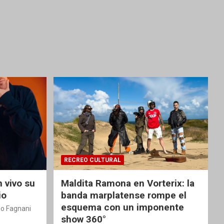
RECREO CULTURAL
 vivo su
Maldita Ramona en Vorterix: la
io
banda marplatense rompe el
esquema con un imponente
o Fagnani
show 360°