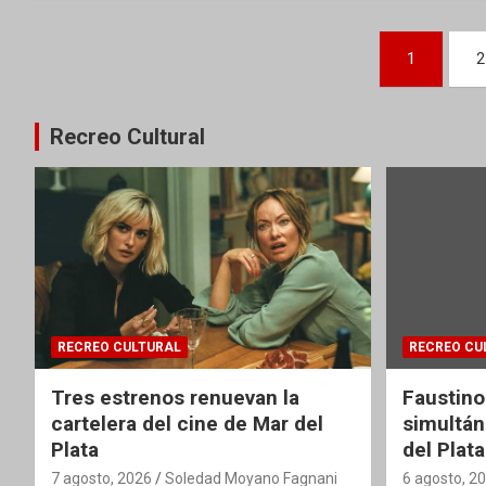
Paginación
1
2
de
entradas
Recreo Cultural
RECREO CULTURAL
RECREO CU
Tres estrenos renuevan la
Faustino
cartelera del cine de Mar del
simultán
Plata
del Plata
7 agosto, 2026
Soledad Moyano Fagnani
6 agosto, 2