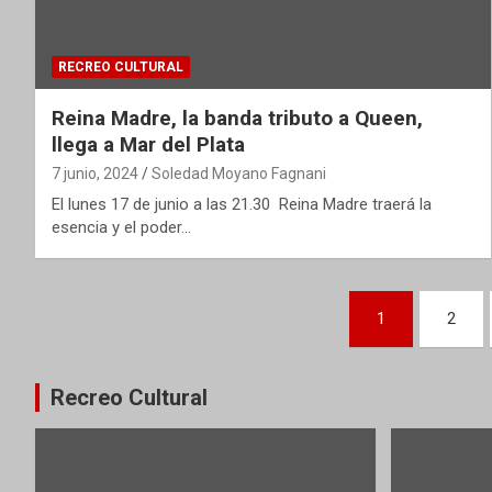
RECREO CULTURAL
Reina Madre, la banda tributo a Queen,
llega a Mar del Plata
7 junio, 2024
Soledad Moyano Fagnani
El lunes 17 de junio a las 21.30 Reina Madre traerá la
esencia y el poder…
Paginación
1
2
de
entradas
Recreo Cultural