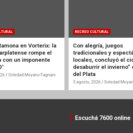
LTURAL
RECREO CULTURAL
Ramona en Vorterix: la
Con alegría, juegos
rplatense rompe el
tradicionales y espect
 con un imponente
locales, concluyó el ci
0°
desaburrir el invierno”
del Plata
026
Soledad Moyano Fagnani
3 agosto, 2026
Soledad Moyan
Escuchá 7600 online