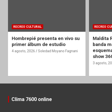
RECREO CULTURAL
RECREO CU
Hombrepié presenta en vivo su
Maldita 
primer álbum de estudio
banda ma
esquema
4 agosto, 2026
Soledad Moyano Fagnani
show 36
3 agosto, 2
Clima 7600 online