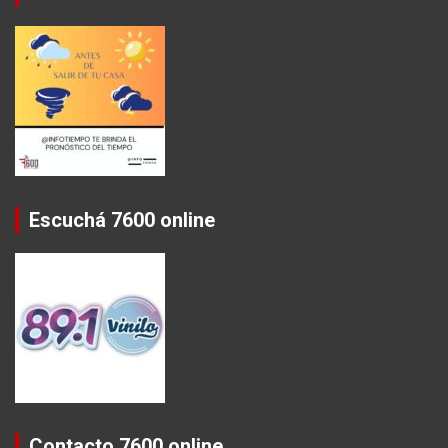
Escuchá 7600 online
Contacto 7600 online