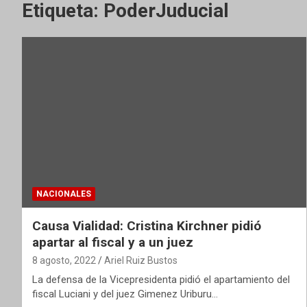
Etiqueta:
PoderJuducial
NACIONALES
Causa Vialidad: Cristina Kirchner pidió
apartar al fiscal y a un juez
8 agosto, 2022
Ariel Ruiz Bustos
La defensa de la Vicepresidenta pidió el apartamiento del
fiscal Luciani y del juez Gimenez Uriburu…