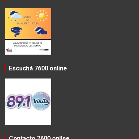
Escuchá 7600 online
Contacto 7600 online