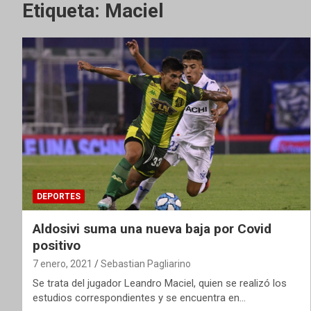
Etiqueta:
Maciel
DEPORTES
Aldosivi suma una nueva baja por Covid
positivo
7 enero, 2021
Sebastian Pagliarino
Se trata del jugador Leandro Maciel, quien se realizó los
estudios correspondientes y se encuentra en…