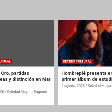
LTURAL
RECREO CULTURAL
 Oro, partidas
Hombrepié presenta en
eas y distinción en Mar
primer álbum de estud
4 agosto, 2026
Soledad Moyan
026
Soledad Moyano Fagnani