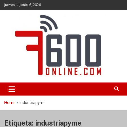
Skip
jueves, agosto 6, 2026
to
content
Portal de noticias de Mar del Plata con toda la información local,
7600 online
nacional e internacional, deportiva y cultural.
Home
industriapyme
Etiqueta:
industriapyme