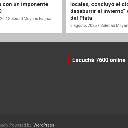
 con un imponente
locales, concluyó el ci
0°
desaburrir el invierno”
del Plata
026
Soledad Moyano Fagnani
3 agosto, 2026
Soledad Moyan
Escuchá 7600 online
oudly Powered by:
WordPress