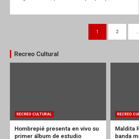
Paginación
1
2
…
de
entradas
Recreo Cultural
RECREO CULTURAL
RECREO CU
Hombrepié presenta en vivo su
Maldita 
primer álbum de estudio
banda ma