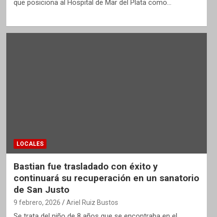
que posiciona al Hospital de Mar del Plata como…
LOCALES
Bastian fue trasladado con éxito y
continuará su recuperación en un sanatorio
de San Justo
9 febrero, 2026
Ariel Ruiz Bustos
Se trata del niño de 8 años que se encontraba en el