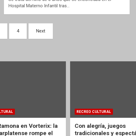
Hospital Materno Infantil tras…
4
Next
LTURAL
RECREO CULTURAL
Ramona en Vorterix: la
Con alegría, juegos
rplatense rompe el
tradicionales y espect