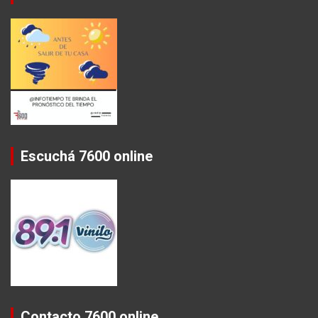
Escuchá 7600 online
Contacto 7600 online