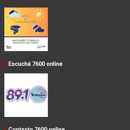
Escuchá 7600 online
Contacto 7600 online