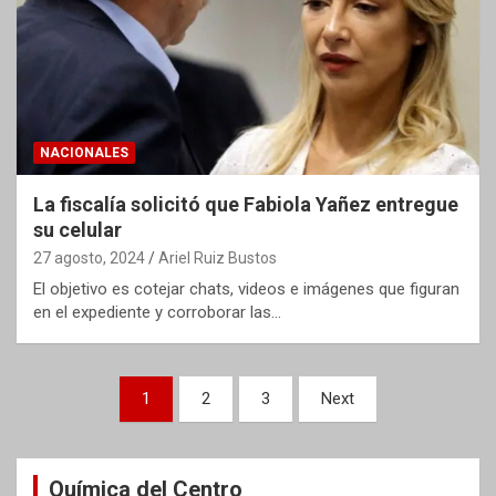
NACIONALES
La fiscalía solicitó que Fabiola Yañez entregue
su celular
27 agosto, 2024
Ariel Ruiz Bustos
El objetivo es cotejar chats, videos e imágenes que figuran
en el expediente y corroborar las…
Paginación
1
2
3
Next
de
entradas
Química del Centro