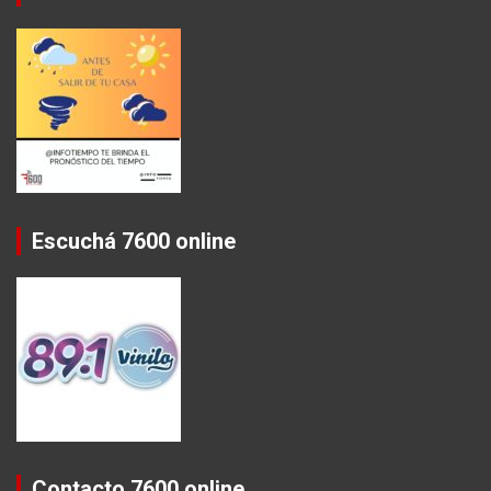
Escuchá 7600 online
Contacto 7600 online