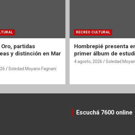
LTURAL
RECREO CULTURAL
 Oro, partidas
Hombrepié presenta en
eas y distinción en Mar
primer álbum de estud
4 agosto, 2026
Soledad Moyan
026
Soledad Moyano Fagnani
Escuchá 7600 online