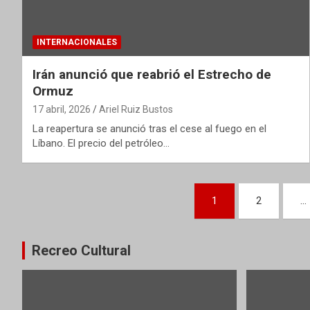
INTERNACIONALES
Irán anunció que reabrió el Estrecho de
Ormuz
17 abril, 2026
Ariel Ruiz Bustos
La reapertura se anunció tras el cese al fuego en el
Líbano. El precio del petróleo…
Paginación
1
2
…
de
entradas
Recreo Cultural