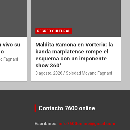
RECREO CULTURAL
 vivo su
Maldita Ramona en Vorterix: la
io
banda marplatense rompe el
esquema con un imponente
o Fagnani
show 360°
3 agosto, 2026
Soledad Moyano Fagnani
Contacto 7600 online
Escribinos:
info7600online@gmail.com