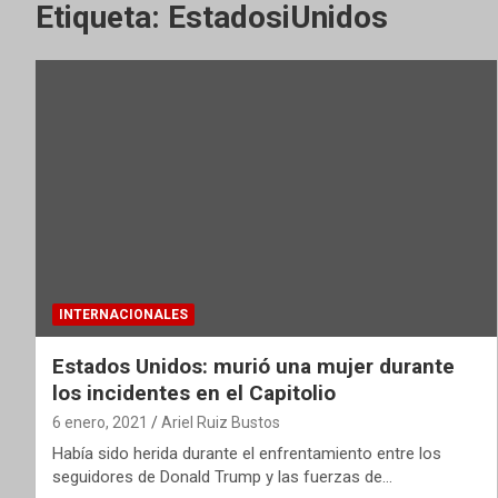
Etiqueta:
EstadosiUnidos
INTERNACIONALES
Estados Unidos: murió una mujer durante
los incidentes en el Capitolio
6 enero, 2021
Ariel Ruiz Bustos
Había sido herida durante el enfrentamiento entre los
seguidores de Donald Trump y las fuerzas de…