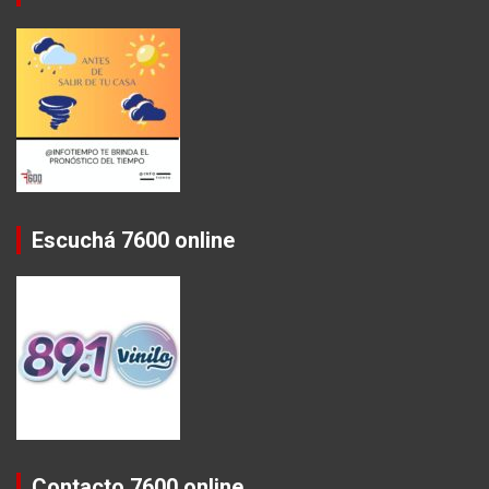
Escuchá 7600 online
Contacto 7600 online