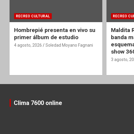
RECREO CULTURAL
RECREO CU
Hombrepié presenta en vivo su
Maldita 
primer álbum de estudio
banda ma
esquema
4 agosto, 2026
Soledad Moyano Fagnani
show 36
3 agosto, 2
Clima 7600 online