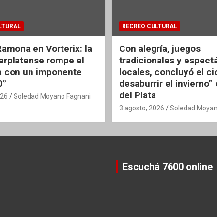
LTURAL
RECREO CULTURAL
Ramona en Vorterix: la
Con alegría, juegos
rplatense rompe el
tradicionales y espect
 con un imponente
locales, concluyó el ci
0°
desaburrir el invierno”
del Plata
026
Soledad Moyano Fagnani
3 agosto, 2026
Soledad Moyan
Escuchá 7600 online