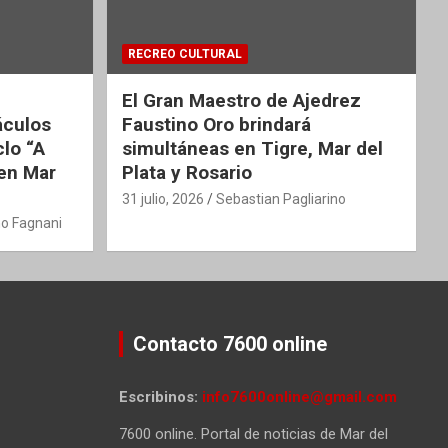
RECREO CULTURAL
El Gran Maestro de Ajedrez
áculos
Faustino Oro brindará
clo “A
simultáneas en Tigre, Mar del
 en Mar
Plata y Rosario
31 julio, 2026
Sebastian Pagliarino
o Fagnani
Contacto 7600 online
Escribinos:
info7600online@gmail.com
7600 online. Portal de noticias de Mar del