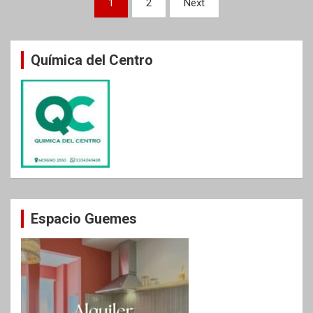
1
2
Next
de
entradas
Química del Centro
Espacio Guemes