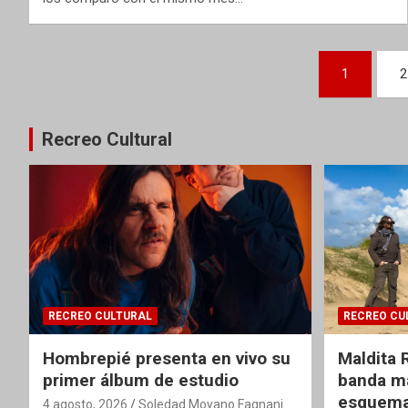
Paginación
1
2
de
entradas
Recreo Cultural
RECREO CULTURAL
RECREO CU
Hombrepié presenta en vivo su
Maldita 
primer álbum de estudio
banda ma
esquema
4 agosto, 2026
Soledad Moyano Fagnani