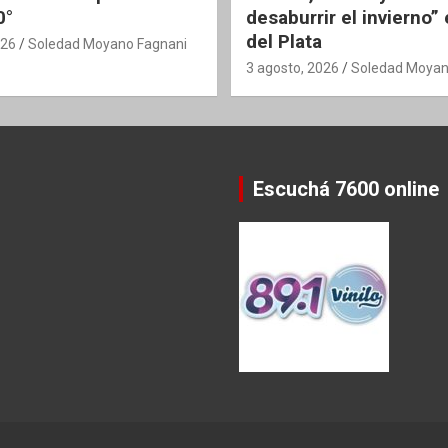
0°
desaburrir el invierno”
del Plata
026
Soledad Moyano Fagnani
3 agosto, 2026
Soledad Moyan
Escuchá 7600 online