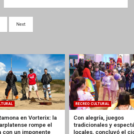
Next
LTURAL
RECREO CULTURAL
Ramona en Vorterix: la
Con alegría, juegos
rplatense rompe el
tradicionales y espect
 con un imponente
locales, concluyó el ci