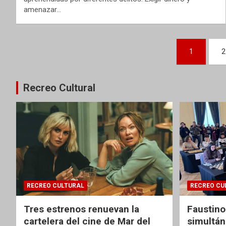
amenazar…
Paginación
1
2
de
entradas
Recreo Cultural
RECREO CULTURAL
RECREO CU
Tres estrenos renuevan la
Faustino
cartelera del cine de Mar del
simultán