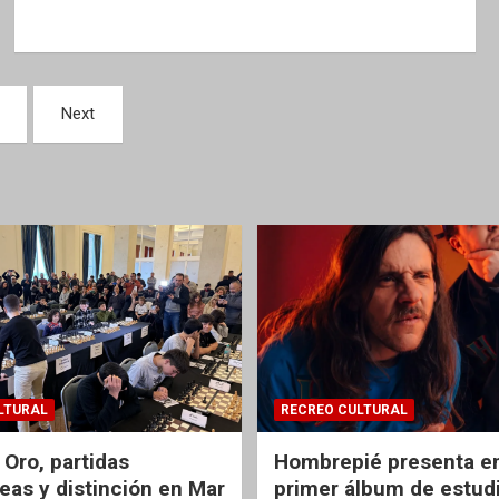
Next
LTURAL
RECREO CULTURAL
 Oro, partidas
Hombrepié presenta en
eas y distinción en Mar
primer álbum de estud