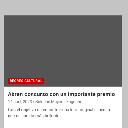
RECREO CULTURAL
Abren concurso con un importante premio
14 abril, 2023
Soledad Moyano Fagnani
Con el objetivo de encontrar una letra original e inédita
que celebre lo más bello de…