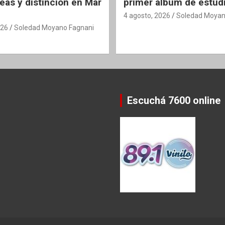
eas y distinción en Mar
primer álbum de estud
4 agosto, 2026
Soledad Moyan
026
Soledad Moyano Fagnani
Escuchá 7600 online