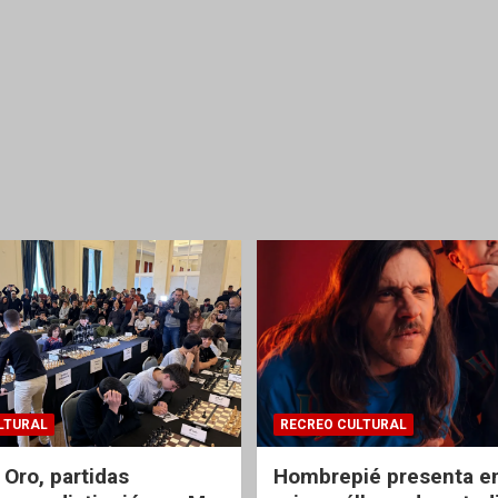
LTURAL
RECREO CULTURAL
 Oro, partidas
Hombrepié presenta en