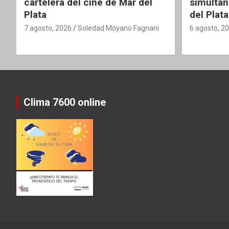
cartelera del cine de Mar del
simultán
Plata
del Plata
7 agosto, 2026
Soledad Moyano Fagnani
6 agosto, 2
Clima 7600 online