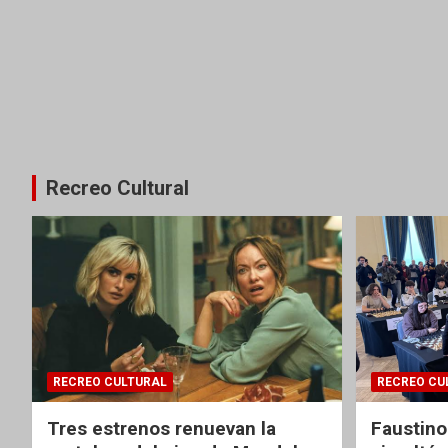
Recreo Cultural
RECREO CULTURAL
RECREO CU
Tres estrenos renuevan la
Faustino