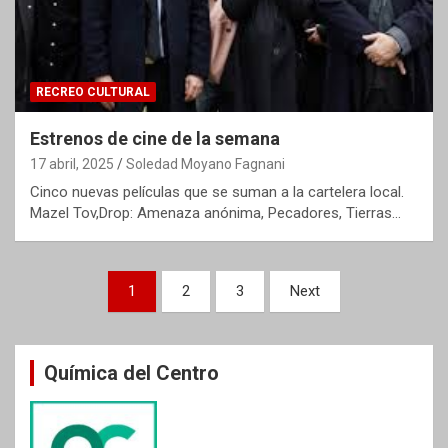
RECREO CULTURAL
Estrenos de cine de la semana
17 abril, 2025
Soledad Moyano Fagnani
Cinco nuevas películas que se suman a la cartelera local.
Mazel Tov,Drop: Amenaza anónima, Pecadores, Tierras…
Paginación
1
2
3
Next
de
entradas
Química del Centro