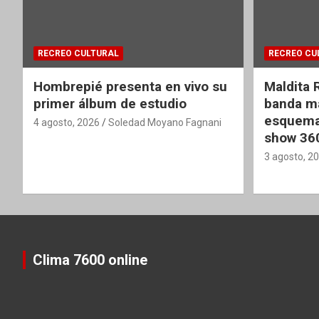
RECREO CULTURAL
RECREO CU
Hombrepié presenta en vivo su
Maldita 
primer álbum de estudio
banda ma
esquema
4 agosto, 2026
Soledad Moyano Fagnani
show 36
3 agosto, 2
Clima 7600 online