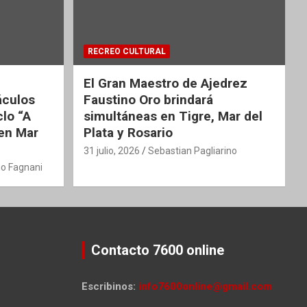
RECREO CULTURAL
El Gran Maestro de Ajedrez
áculos
Faustino Oro brindará
clo “A
simultáneas en Tigre, Mar del
 en Mar
Plata y Rosario
31 julio, 2026
Sebastian Pagliarino
o Fagnani
Contacto 7600 online
Escribinos:
info7600online@gmail.com