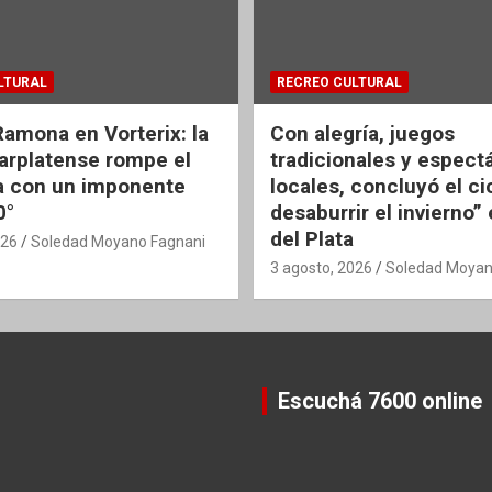
LTURAL
RECREO CULTURAL
Ramona en Vorterix: la
Con alegría, juegos
rplatense rompe el
tradicionales y espect
 con un imponente
locales, concluyó el ci
0°
desaburrir el invierno”
del Plata
026
Soledad Moyano Fagnani
3 agosto, 2026
Soledad Moyan
Escuchá 7600 online