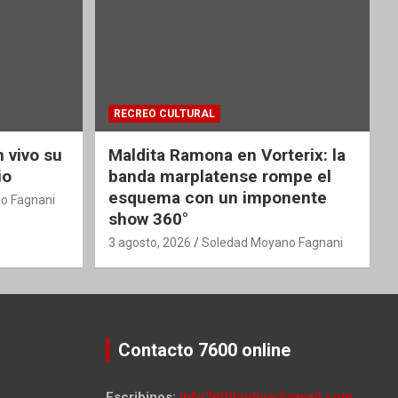
RECREO CULTURAL
 vivo su
Maldita Ramona en Vorterix: la
io
banda marplatense rompe el
esquema con un imponente
o Fagnani
show 360°
3 agosto, 2026
Soledad Moyano Fagnani
Contacto 7600 online
Escribinos:
info7600online@gmail.com