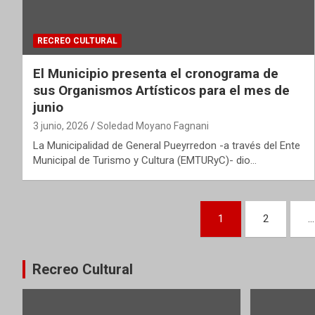
RECREO CULTURAL
El Municipio presenta el cronograma de
sus Organismos Artísticos para el mes de
junio
3 junio, 2026
Soledad Moyano Fagnani
La Municipalidad de General Pueyrredon -a través del Ente
Municipal de Turismo y Cultura (EMTURyC)- dio…
Paginación
1
2
…
de
entradas
Recreo Cultural