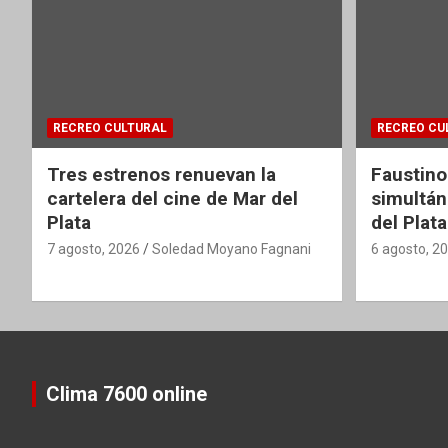
RECREO CULTURAL
RECREO CU
Tres estrenos renuevan la
Faustino
cartelera del cine de Mar del
simultán
Plata
del Plata
7 agosto, 2026
Soledad Moyano Fagnani
6 agosto, 2
Clima 7600 online