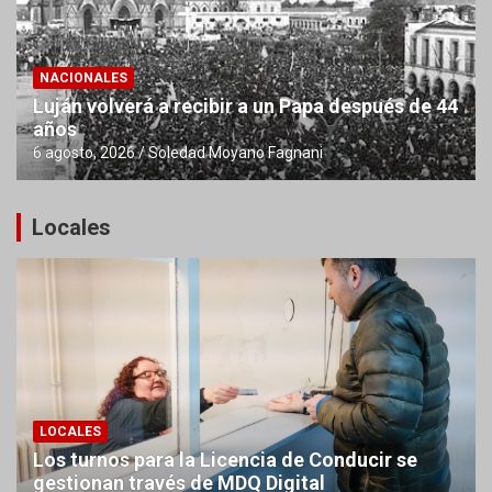
NACIONALES
Luján volverá a recibir a un Papa después de 44
años
6 agosto, 2026
Soledad Moyano Fagnani
Locales
LOCALES
Los turnos para la Licencia de Conducir se
gestionan través de MDQ Digital