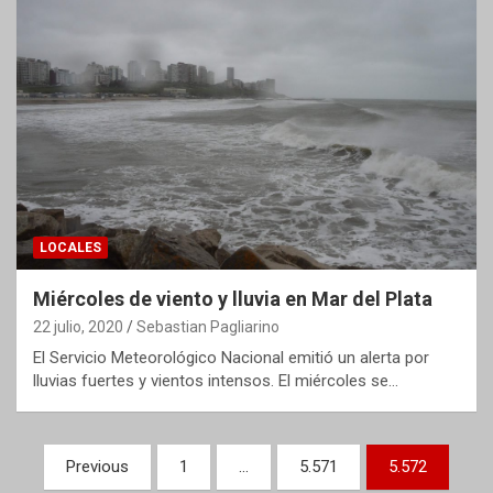
LOCALES
Miércoles de viento y lluvia en Mar del Plata
22 julio, 2020
Sebastian Pagliarino
El Servicio Meteorológico Nacional emitió un alerta por
lluvias fuertes y vientos intensos. El miércoles se…
Paginación
Previous
1
…
5.571
5.572