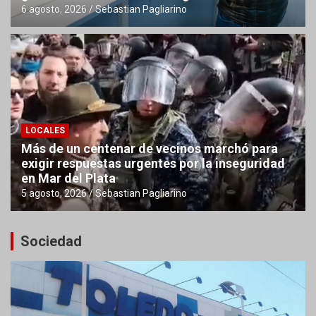
6 agosto, 2026
Sebastian Pagliarino
LOCALES
Más de un centenar de vecinos marchó para
exigir respuestas urgentes por la inseguridad
en Mar del Plata
5 agosto, 2026
Sebastian Pagliarino
Sociedad