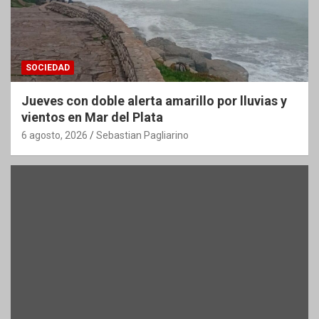
SOCIEDAD
Jueves con doble alerta amarillo por lluvias y
vientos en Mar del Plata
6 agosto, 2026
Sebastian Pagliarino