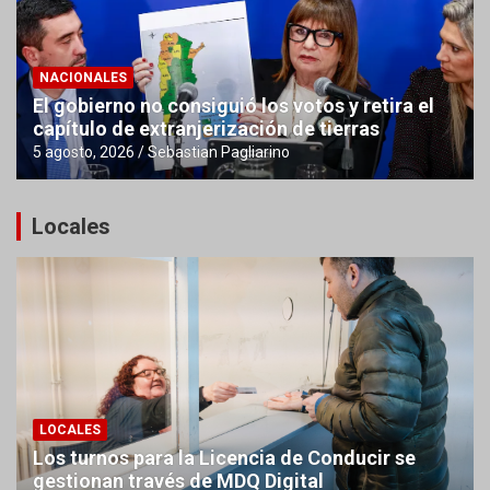
NACIONALES
El gobierno no consiguió los votos y retira el
capítulo de extranjerización de tierras
5 agosto, 2026
Sebastian Pagliarino
Locales
LOCALES
Los turnos para la Licencia de Conducir se
gestionan través de MDQ Digital