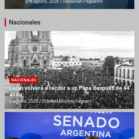
6 agosto, 2026
Sebastian Pagliarino
Nacionales
NACIONALES
Luján volverá a recibir a un Papa después de 44
años
6 agosto, 2026
Soledad Moyano Fagnani