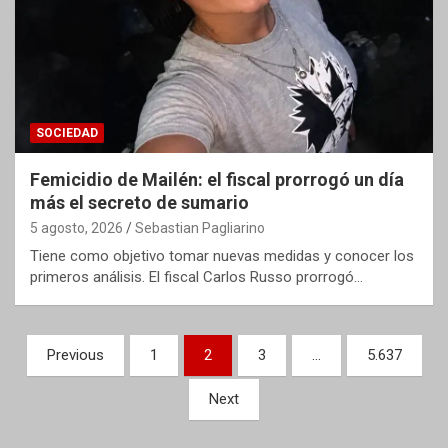
SOCIEDAD
Femicidio de Mailén: el fiscal prorrogó un día
más el secreto de sumario
5 agosto, 2026
Sebastian Pagliarino
Tiene como objetivo tomar nuevas medidas y conocer los
primeros análisis. El fiscal Carlos Russo prorrogó…
Paginación
Previous
1
2
3
…
5.637
de
Next
entradas