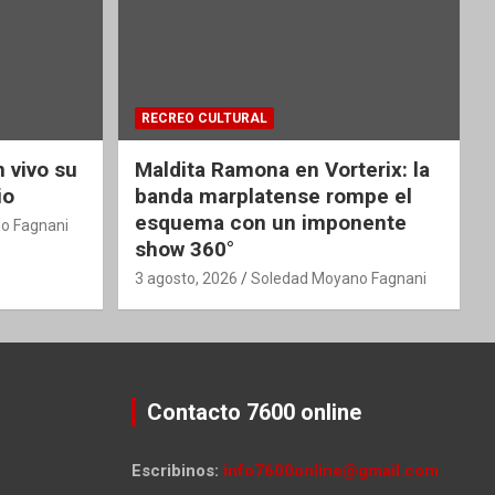
RECREO CULTURAL
 vivo su
Maldita Ramona en Vorterix: la
io
banda marplatense rompe el
esquema con un imponente
o Fagnani
show 360°
3 agosto, 2026
Soledad Moyano Fagnani
Contacto 7600 online
Escribinos:
info7600online@gmail.com