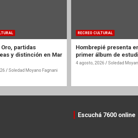
LTURAL
RECREO CULTURAL
 Oro, partidas
Hombrepié presenta en
eas y distinción en Mar
primer álbum de estud
4 agosto, 2026
Soledad Moyan
026
Soledad Moyano Fagnani
Escuchá 7600 online