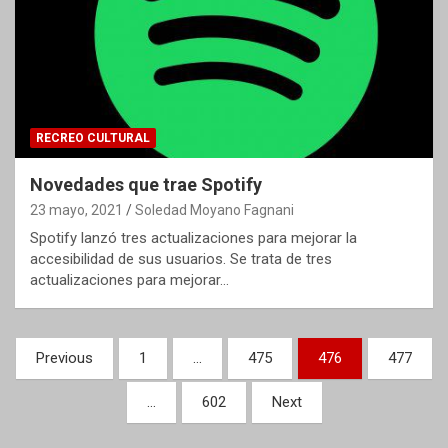
RECREO CULTURAL
Novedades que trae Spotify
23 mayo, 2021
Soledad Moyano Fagnani
Spotify lanzó tres actualizaciones para mejorar la
accesibilidad de sus usuarios. Se trata de tres
actualizaciones para mejorar…
Paginación
Previous
1
…
475
476
477
de
…
602
Next
entradas