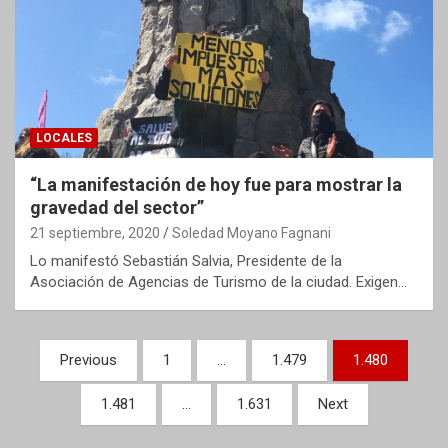
LOCALES
“La manifestación de hoy fue para mostrar la
gravedad del sector”
21 septiembre, 2020
Soledad Moyano Fagnani
Lo manifestó Sebastián Salvia, Presidente de la
Asociación de Agencias de Turismo de la ciudad. Exigen…
Paginación
Previous
1
…
1.479
1.480
de
1.481
…
1.631
Next
entradas