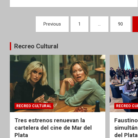
Paginación
Previous
1
…
90
de
entradas
Recreo Cultural
RECREO CULTURAL
RECREO CU
Tres estrenos renuevan la
Faustino
cartelera del cine de Mar del
simultán
Plata
del Plata