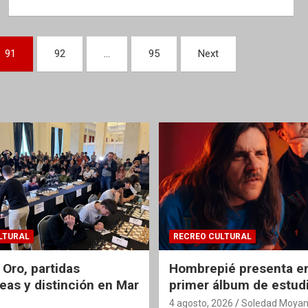
91
92
…
95
Next
LTURAL
RECREO CULTURAL
 Oro, partidas
Hombrepié presenta en
eas y distinción en Mar
primer álbum de estud
4 agosto, 2026
Soledad Moyan