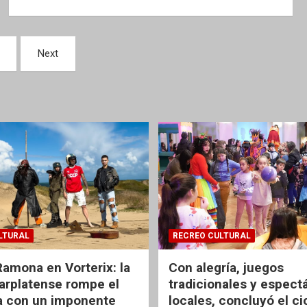
Next
LTURAL
RECREO CULTURAL
Ramona en Vorterix: la
Con alegría, juegos
rplatense rompe el
tradicionales y espect
 con un imponente
locales, concluyó el ci