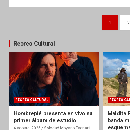
Paginación
1
2
de
entradas
Recreo Cultural
RECREO CULTURAL
RECREO CU
Hombrepié presenta en vivo su
Maldita 
primer álbum de estudio
banda ma
esquema
4 agosto, 2026
Soledad Moyano Fagnani