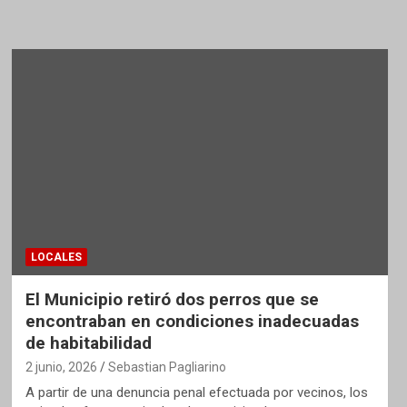
LOCALES
El Municipio retiró dos perros que se
encontraban en condiciones inadecuadas
de habitabilidad
2 junio, 2026
Sebastian Pagliarino
A partir de una denuncia penal efectuada por vecinos, los