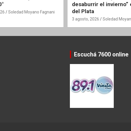
0°
desaburrir el invierno”
del Plata
026
Soledad Moyano Fagnani
3 agosto, 2026
Soledad Moyan
Escuchá 7600 online