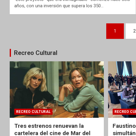
años, con una inversión que supera los 350…
Paginación
1
2
de
entradas
Recreo Cultural
RECREO CULTURAL
RECREO CU
Tres estrenos renuevan la
Faustino
cartelera del cine de Mar del
simultán