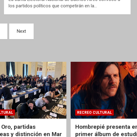
los partidos políticos que competirán en la…
Next
LTURAL
RECREO CULTURAL
 Oro, partidas
Hombrepié presenta en
eas y distinción en Mar
primer álbum de estud