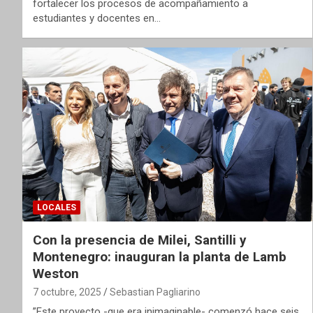
fortalecer los procesos de acompañamiento a
estudiantes y docentes en…
LOCALES
Con la presencia de Milei, Santilli y
Montenegro: inauguran la planta de Lamb
Weston
7 octubre, 2025
Sebastian Pagliarino
”Este proyecto -que era inimaginable- comenzó hace seis