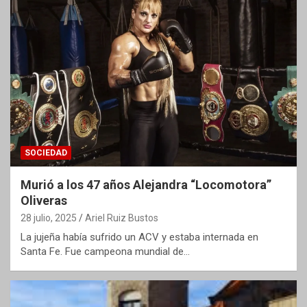
SOCIEDAD
Murió a los 47 años Alejandra “Locomotora”
Oliveras
28 julio, 2025
Ariel Ruiz Bustos
La jujeña había sufrido un ACV y estaba internada en
Santa Fe. Fue campeona mundial de…