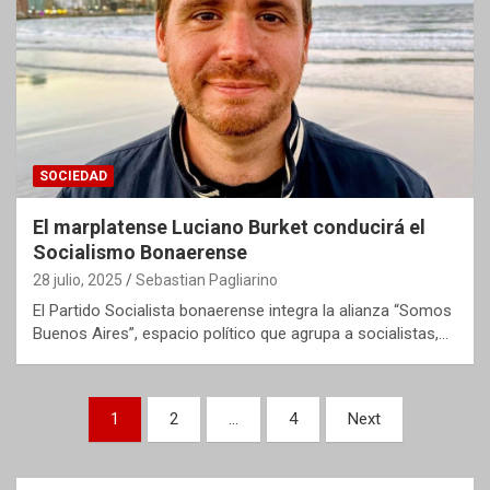
SOCIEDAD
El marplatense Luciano Burket conducirá el
Socialismo Bonaerense
28 julio, 2025
Sebastian Pagliarino
El Partido Socialista bonaerense integra la alianza “Somos
Buenos Aires”, espacio político que agrupa a socialistas,…
Paginación
1
2
…
4
Next
de
entradas