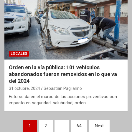
LOCALES
Orden en la vía pública: 101 vehículos
abandonados fueron removidos en lo que va
del 2024
31 octubre, 2024
Sebastian Pagliarino
Esto se da en el marco de las acciones preventivas con
impacto en seguridad, salubridad, orden…
Paginación
1
2
…
64
Next