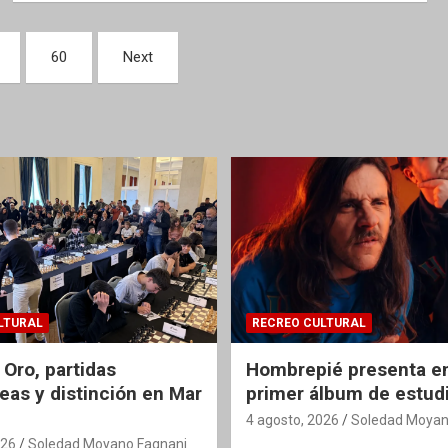
60
Next
LTURAL
RECREO CULTURAL
 Oro, partidas
Hombrepié presenta en
eas y distinción en Mar
primer álbum de estud
4 agosto, 2026
Soledad Moyan
026
Soledad Moyano Fagnani