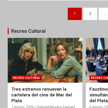
Paginación
1
2
…
de
entradas
Recreo Cultural
RECREO CULTURAL
RECREO CU
Tres estrenos renuevan la
Faustino
cartelera del cine de Mar del
simultán
Plata
del Plata
7 agosto, 2026
Soledad Moyano Fagnani
6 agosto, 2