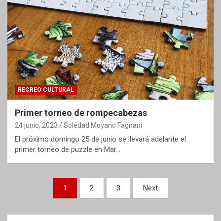
RECREO CULTURAL
Primer torneo de rompecabezas
24 junio, 2023
Soledad Moyano Fagnani
El próximo domingo 25 de junio se llevará adelante el
primer torneo de puzzle en Mar…
Paginación
1
2
3
Next
de
entradas