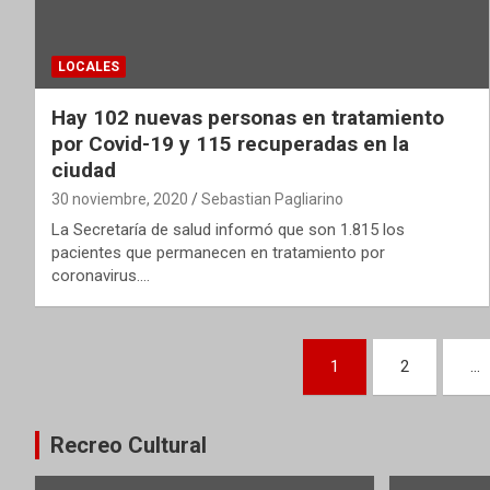
LOCALES
Hay 102 nuevas personas en tratamiento
por Covid-19 y 115 recuperadas en la
ciudad
30 noviembre, 2020
Sebastian Pagliarino
La Secretaría de salud informó que son 1.815 los
pacientes que permanecen en tratamiento por
coronavirus.…
Paginación
1
2
…
de
entradas
Recreo Cultural